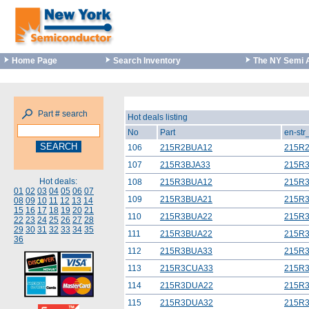
Home Page
Search Inventory
The NY Semi 
Part # search
Hot deals listing
No
Part
en-str
106
215R2BUA12
215R
107
215R3BJA33
215R
Hot deals:
108
215R3BUA12
215R
01
02
03
04
05
06
07
109
215R3BUA21
215R
08
09
10
11
12
13
14
15
16
17
18
19
20
21
110
215R3BUA22
215R
22
23
24
25
26
27
28
29
30
31
32
33
34
35
111
215R3BUA22
215R
36
112
215R3BUA33
215R
113
215R3CUA33
215R
114
215R3DUA22
215R
115
215R3DUA32
215R